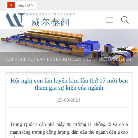
tiếng việt

Toggle main m
HỘI NGHỊ CON LĂN LUYỆN KIM LẦN THỨ 17 MỜI BẠN THAM
GIA SỰ KIỆN CỦA NGÀNH
Hội nghị con lăn luyện kim lần thứ 17 mời bạn
tham gia sự kiện của ngành
23-09-2024
Trung Quốc's cán nhà máy thị trường là khổng lồ và có a
mạnh tăng trưởng động lượng, dẫn đầu the ngành đến a cao