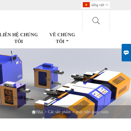
tiếng việt

LIÊN HỆ CHÚNG
VỀ CHÚNG
TÔI
TÔI


>
Các sản phẩm
>
máy tiện quay cuộn
Nhà