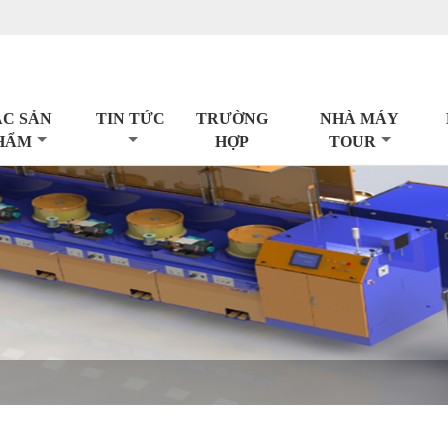
C SẢN
TIN TỨC
TRƯỜNG
NHÀ MÁY
HẨM
HỢP
TOUR