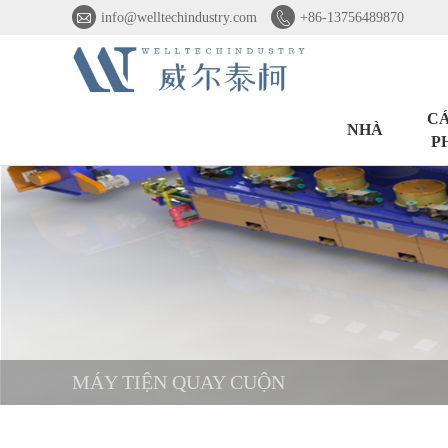


info@welltechindustry.com
+86-13756489870
CÁ
NHÀ
P
MÁY TIỆN QUAY CUỘN