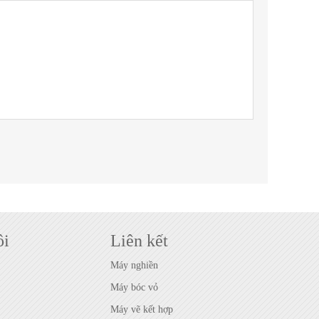
ôi
Liên kết
Máy nghiền
Máy bóc vỏ
Máy vẽ kết hợp