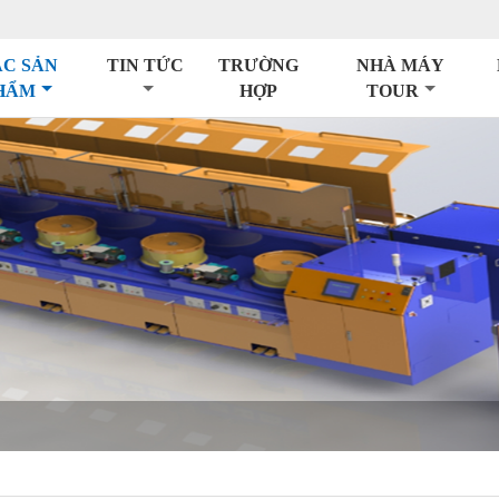
C SẢN
TIN TỨC
TRƯỜNG
NHÀ MÁY
HẨM
HỢP
TOUR