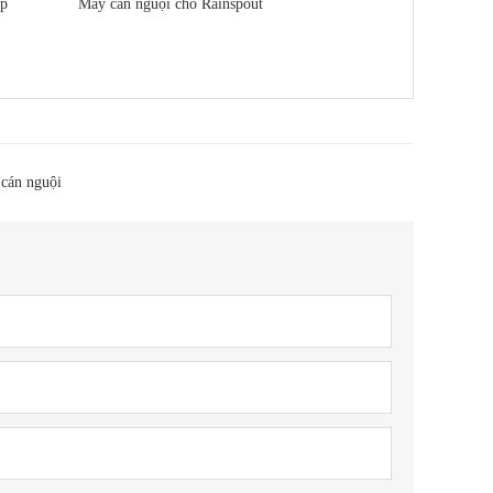
ắp
Máy cán nguội cho Rainspout
cán nguội