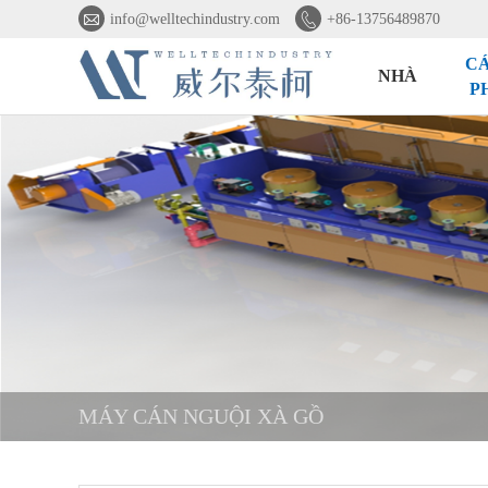


info@welltechindustry.com
+86-13756489870
CÁ
NHÀ
P
MÁY CÁN NGUỘI XÀ GỒ