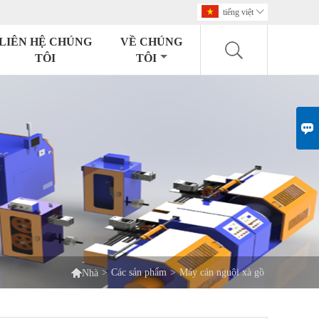
tiếng việt

LIÊN HỆ CHÚNG
VỀ CHÚNG
TÔI
TÔI


>
Các sản phẩm
>
Máy cán nguội xà gồ
Nhà