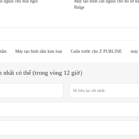
n nguội cho mái ngói
Máy tạo hình cán nguội cho hồ sơ n
Ridge
 tấm
Máy tạo hình tấm kim loại
Cuộn trước cho Z PURLINE
máy 
m nhất có thể (trong vòng 12 giờ）