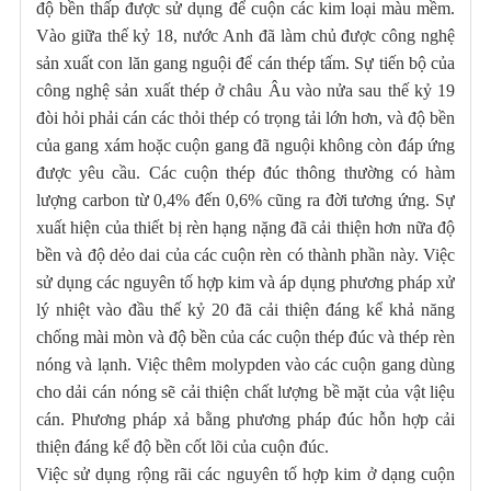
độ bền thấp được sử dụng để cuộn các kim loại màu mềm.
Vào giữa thế kỷ 18, nước Anh đã làm chủ được công nghệ
sản xuất con lăn gang nguội để cán thép tấm. Sự tiến bộ của
công nghệ sản xuất thép ở châu Âu vào nửa sau thế kỷ 19
đòi hỏi phải cán các thỏi thép có trọng tải lớn hơn, và độ bền
của gang xám hoặc cuộn gang đã nguội không còn đáp ứng
được yêu cầu. Các cuộn thép đúc thông thường có hàm
lượng carbon từ 0,4% đến 0,6% cũng ra đời tương ứng. Sự
xuất hiện của thiết bị rèn hạng nặng đã cải thiện hơn nữa độ
bền và độ dẻo dai của các cuộn rèn có thành phần này. Việc
sử dụng các nguyên tố hợp kim và áp dụng phương pháp xử
lý nhiệt vào đầu thế kỷ 20 đã cải thiện đáng kể khả năng
chống mài mòn và độ bền của các cuộn thép đúc và thép rèn
nóng và lạnh. Việc thêm molypden vào các cuộn gang dùng
cho dải cán nóng sẽ cải thiện chất lượng bề mặt của vật liệu
cán. Phương pháp xả bằng phương pháp đúc hỗn hợp cải
thiện đáng kể độ bền cốt lõi của cuộn đúc.
Việc sử dụng rộng rãi các nguyên tố hợp kim ở dạng cuộn