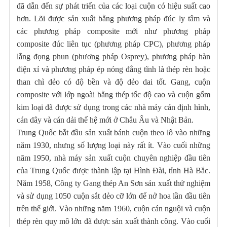
đã dẫn đến sự phát triển của các loại cuộn có hiệu suất cao
hơn. Lõi được sản xuất bằng phương pháp đúc ly tâm và
các phương pháp composite mới như phương pháp
composite đúc liên tục (phương pháp CPC), phương pháp
lắng đọng phun (phương pháp Osprey), phương pháp hàn
điện xỉ và phương pháp ép nóng đẳng tĩnh là thép rèn hoặc
than chì dẻo có độ bền và độ dẻo dai tốt. Gang, cuộn
composite với lớp ngoài bằng thép tốc độ cao và cuộn gốm
kim loại đã được sử dụng trong các nhà máy cán định hình,
cán dây và cán dải thế hệ mới ở Châu Âu và Nhật Bản.
Trung Quốc bắt đầu sản xuất bánh cuộn theo lô vào những
năm 1930, nhưng số lượng loại này rất ít. Vào cuối những
năm 1950, nhà máy sản xuất cuộn chuyên nghiệp đầu tiên
của Trung Quốc được thành lập tại Hình Đài, tỉnh Hà Bắc.
Năm 1958, Công ty Gang thép An Sơn sản xuất thử nghiệm
và sử dụng 1050 cuộn sắt dẻo cỡ lớn để nở hoa lần đầu tiên
trên thế giới. Vào những năm 1960, cuộn cán nguội và cuộn
thép rèn quy mô lớn đã được sản xuất thành công. Vào cuối