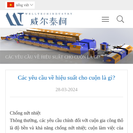
tiếng việt

Toggle main m
CÁC YÊU CẦU VỀ HIỆU SUẤT CHO CUỘN LÀ GÌ?
Các yêu cầu về hiệu suất cho cuộn là gì?
28-03-2024
Chống nứt nhiệt
Thông thường, các yêu cầu chính đối với cuộn gia công thô
là độ bền và khả năng chống nứt nhiệt; cuộn làm việc của